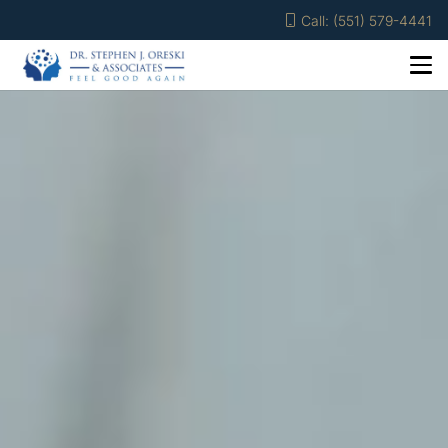
Call: (551) 579-4441