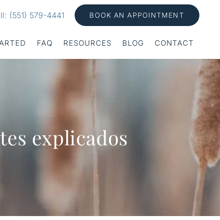
ll: (551) 579-4441
BOOK AN APPOINTMENT
TARTED
FAQ
RESOURCES
BLOG
CONTACT
ntes explicados