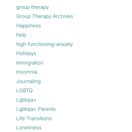
group therapy
Group Therapy Archives
Happiness
help
high functioning-anxiety
Holidays
Immigration
Insomnia
Journaling
LGBTQ
Lgbtqia+
Lgbtqia+ Parents
Life Transitions
Loneliness