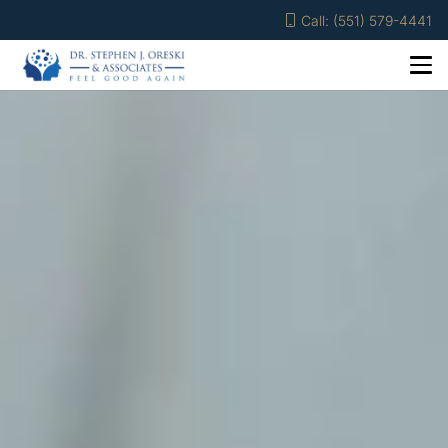
Call: (551) 579-4441