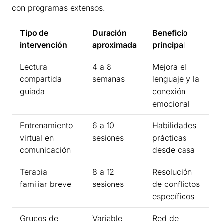
con programas extensos.
Tipo de
Duración
Beneficio
intervención
aproximada
principal
Lectura
4 a 8
Mejora el
compartida
semanas
lenguaje y la
guiada
conexión
emocional
Entrenamiento
6 a 10
Habilidades
virtual en
sesiones
prácticas
comunicación
desde casa
Terapia
8 a 12
Resolución
familiar breve
sesiones
de conflictos
específicos
Grupos de
Variable
Red de