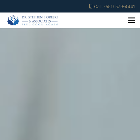
Call: (551) 579-4441