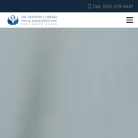
Call: (551) 579-4441