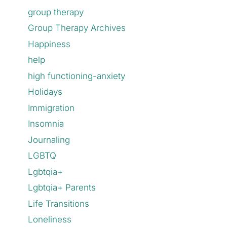
group therapy
Group Therapy Archives
Happiness
help
high functioning-anxiety
Holidays
Immigration
Insomnia
Journaling
LGBTQ
Lgbtqia+
Lgbtqia+ Parents
Life Transitions
Loneliness