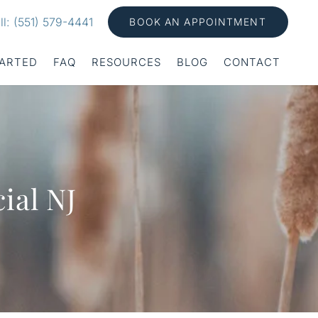
ll: (551) 579-4441
BOOK AN APPOINTMENT
TARTED
FAQ
RESOURCES
BLOG
CONTACT
ial NJ