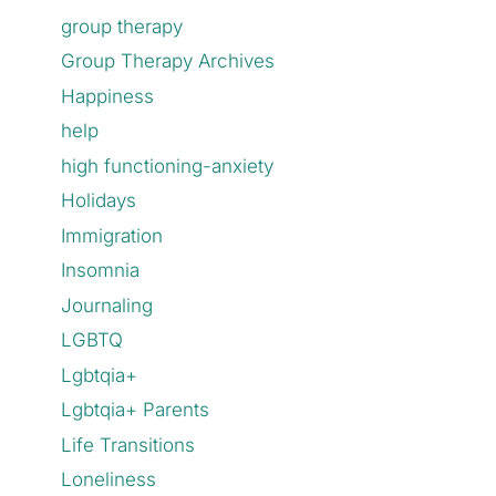
group therapy
Group Therapy Archives
Happiness
help
high functioning-anxiety
Holidays
Immigration
Insomnia
Journaling
LGBTQ
Lgbtqia+
Lgbtqia+ Parents
Life Transitions
Loneliness