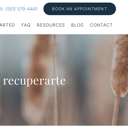
ll: (551) 579-4441
BOOK AN APPOINTMENT
TARTED
FAQ
RESOURCES
BLOG
CONTACT
a recuperarte